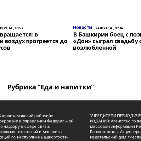
Новости
АВГУСТА , 03:57
3 АВГУСТА , 03:34
вращается: в
В Башкирии боец с по
 воздух прогреется до
«Дон» сыграл свадьбу 
усов
возлюбленной
Рубрика "Еда и напитки"
Стерлитамакский рабочий»
УЧРЕДИТЕЛИ ПЕРИОДИЧЕ
рирована в Управлении Федеральной
ИЗДАНИЯ: Агентство по п
о надзору в сфере связи,
массовой информации Ре
ионных технологий и массовых
Башкортостан, Акционерн
аций по Республике Башкортостан.
Издательский дом «Респу