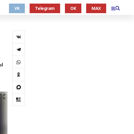
VK
Telegram
OK
MAX
ы