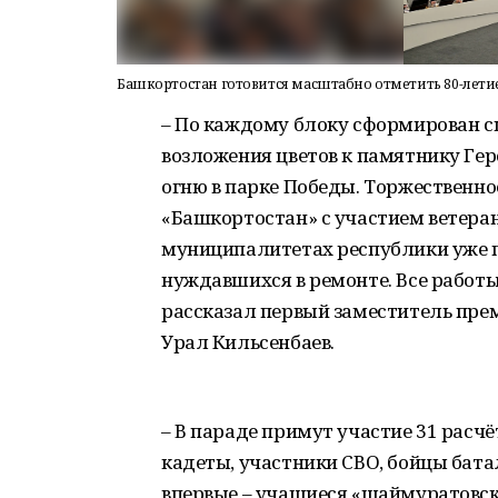
Башкортостан готовится масштабно отметить 80-лет
– По каждому блоку сформирован сц
возложения цветов к памятнику Ге
огню в парке Победы. Торжественно
«Башкортостан» с участием ветерано
муниципалитетах республики уже пр
нуждавшихся в ремонте. Все работы
рассказал первый заместитель пр
Урал Кильсенбаев.
– В параде примут участие 31 расч
кадеты, участники СВО, бойцы бата
впервые – учащиеся «шаймуратовск