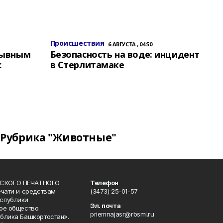
Происшествия
6 АВГУСТА , 04:50
зывным
Безопасность на воде: инцидент
с
в Стерлитамаке
Рубрика "Животные"
СКОГО ПЕЧАТНОГО
Телефон
ечати и средствам
(3473) 25-01-57
спублики
Эл. почта
ое общество
priemnajasr@rbsmi.ru
блика Башкортостан».