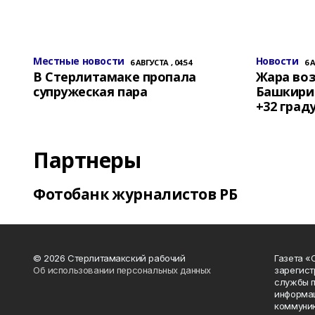
Местные новости
Новости
6 АВГУСТА , 04:54
6 
В Стерлитамаке пропала
Жара воз
супружеская пара
Башкирии
+32 град
Партнеры
Фотобанк журналистов РБ
© 2026 Стерлитамакский рабочий
Газета «
Об использовании персональных данных
зарегист
службы п
информац
коммуник