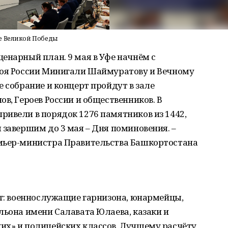
ие Великой Победы
енарный план. 9 мая в Уфе начнём с
роя России Минигали Шаймуратову и Вечному
е собрание и концерт пройдут в зале
в, Героев России и общественников. В
ивели в порядок 1276 памятников из 1442,
 завершим до 3 мая – Дня поминовения. –
емьер-министра Правительства Башкортостана
ёт: военнослужащие гарнизона, юнармейцы,
льона имени Салавата Юлаева, казаки и
их» и полицейских классов. Лучшему расчёту