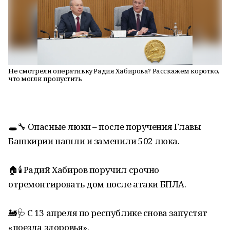
Не смотрели оперативку Радия Хабирова? Расскажем коротко,
что могли пропустить
🕳🔧 Опасные люки – после поручения Главы
Башкирии нашли и заменили 502 люка.
🏠🕯 Радий Хабиров поручил срочно
отремонтировать дом после атаки БПЛА.
🚂🩺 С 13 апреля по республике снова запустят
«поезда здоровья».