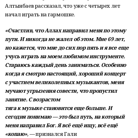
Алтынбаев рассказал, что уже с четырех лет
начал играть на гармошке.
«
Счастлив, что Аллах направил меня по этому
пути. И никогда не жалел об этом. Мне 69 лет,
но кажется, что мне до сих пор пять и я все еще
учусь играть на моем любимом инструменте.
Стараюсь каждый день заниматься. Особенно
когда я смотрю настоящий, хороший концерт
с участием великолепных музыкантов, меня
муча
ю
т угрызени
я
совести, что пропустил
занятие. С возрастом
тяг
а
к музык
е
становится
еще больше. И
сегодня понимаю — это был путь, на который
меня направил Бог. Я всё ещё ищу, всё ещё
«копаю»
, —
признался Гали