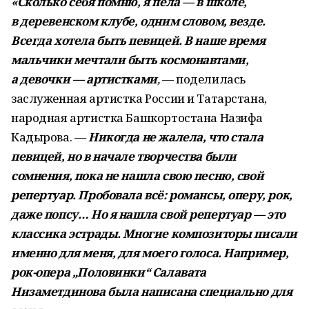
«Сколько себя помню, я пела — в школе,
в деревенском клубе, одним словом, везде.
Всегда хотела быть певицей. В наше время
мальчики мечтали быть космонавтами,
а девочки — артистками
,
— поделилась
заслуженная артистка России и Татарстана,
народная артистка Башкортостана Назифа
Кадырова. —
Никогда не жалела, что стала
певицей, но в начале творчества были
сомнения, пока не нашла свою песню, свой
репертуар. Пробовала всё: романсы, оперу, рок,
даже попсу… Но я нашла свой репертуар — это
классика эстрады. Многие композиторы писали
именно для меня, для моего голоса. Например,
рок-опера „Половинки“
Салавата
Низаметдинова
была написана специально для