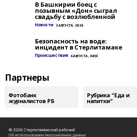
В Башкирии боец с
позывным «Дон» сыграл
свадьбу с возлюбленной
Новости
3 АВГУСТА , 03:34
Безопасность на воде:
инцидент в Стерлитамаке
Происшествия
6 АВГУСТА , 04:50
Партнеры
Фотобанк
Рубрика "Еда и
журналистов РБ
напитки"
© 2026 Стерлитамакский рабочий
Об использовании персональных данных