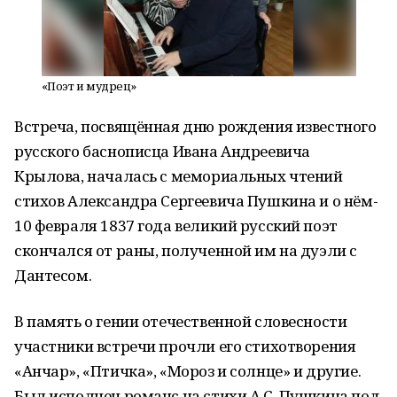
«Поэт и мудрец»
Встреча, посвящённая дню рождения известного
русского баснописца Ивана Андреевича
Крылова, началась с мемориальных чтений
стихов Александра Сергеевича Пушкина и о нём-
10 февраля 1837 года великий русский поэт
скончался от раны, полученной им на дуэли с
Дантесом.
В память о гении отечественной словесности
участники встречи прочли его стихотворения
«Анчар», «Птичка», «Мороз и солнце» и другие.
Был исполнен романс на стихи А.С. Пушкина под