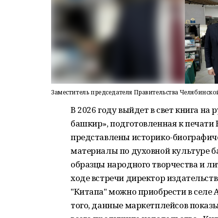
Заместитель председателя Правительства Челябинской
В 2026 году выйдет в свет книга н
башкир», подготовленная к печати
представлены историко-биографиче
материалы по духовной культуре б
образцы народного творчества и ли
ходе встречи директор издательст
"Китапа" можно приобрести в селе 
того, данные маркетплейсов показ