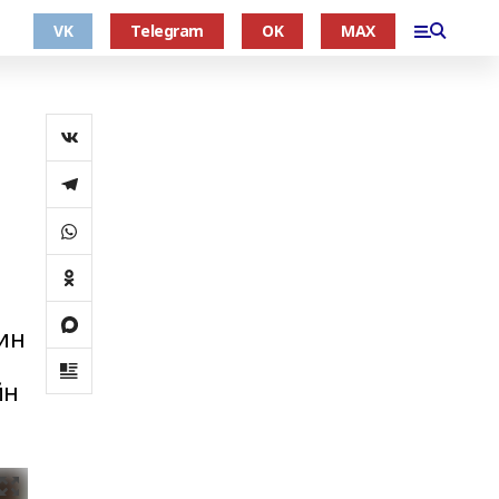
VK
Telegram
OK
MAX
ин
йн