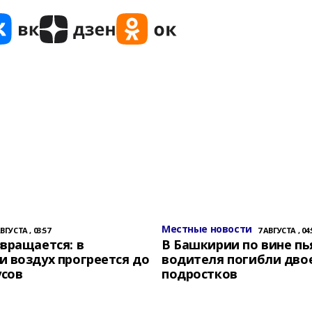
Местные новости
АВГУСТА , 03:57
7 АВГУСТА , 04:
вращается: в
В Башкирии по вине пь
 воздух прогреется до
водителя погибли дво
усов
подростков