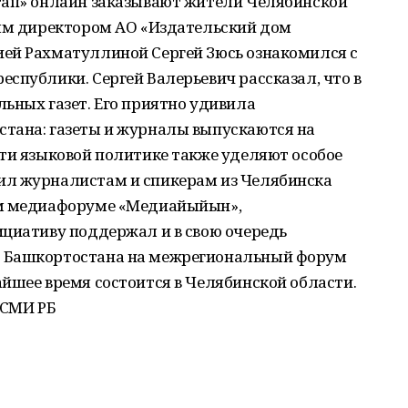
тап» онлайн заказывают жители Челябинской
ным директором АО «Издательский дом
ей Рахматуллиной Сергей Зюсь ознакомился с
спублики. Сергей Валерьевич рассказал, что в
ьных газет. Его приятно удивила
тана: газеты и журналы выпускаются на
ти языковой политике также уделяют особое
ил журналистам и спикерам из Челябинска
ом медиафоруме «Медиайыйын»,
ициативу поддержал и в свою очередь
 Башкортостана на межрегиональный форум
йшее время состоится в Челябинской области.
и СМИ РБ