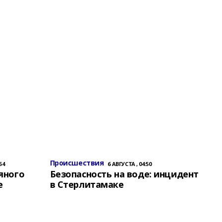
Происшествия
54
6 АВГУСТА , 04:50
яного
Безопасность на воде: инцидент
е
в Стерлитамаке