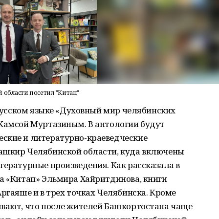
 области посетил "Китап"
а русском языке «Духовный мир челябинских
 Камсой Муртазиным. В антологии будут
ские и литературно-краеведческие
ашкир Челябинской области, куда включены
тературные произведения. Как рассказала в
ва «Китап» Эльмира Хайритдинова, книги
Аргаяше и в трех точках Челябинска. Кроме
ывают, что после жителей Башкортостана чаще