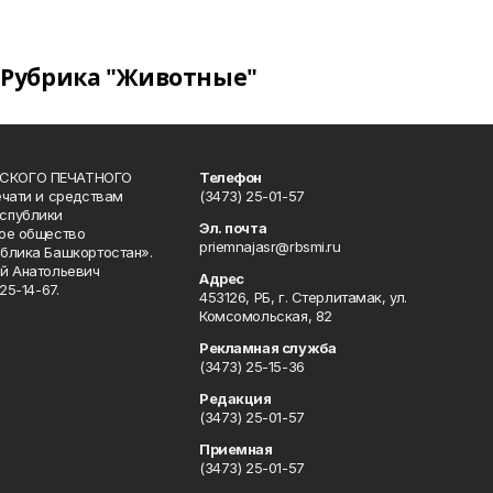
Рубрика "Животные"
СКОГО ПЕЧАТНОГО
Телефон
ечати и средствам
(3473) 25-01-57
спублики
Эл. почта
ое общество
priemnajasr@rbsmi.ru
блика Башкортостан».
й Анатольевич
Адрес
25-14-67.
453126, РБ, г. Стерлитамак, ул.
Комсомольская, 82
Рекламная служба
(3473) 25-15-36
Редакция
(3473) 25-01-57
Приемная
(3473) 25-01-57