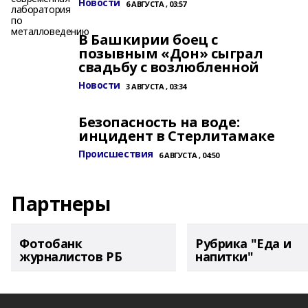
Новости
6 АВГУСТА , 03:57
В Башкирии боец с
позывным «Дон» сыграл
свадьбу с возлюбленной
Новости
3 АВГУСТА , 03:34
Безопасность на воде:
инцидент в Стерлитамаке
Происшествия
6 АВГУСТА , 04:50
Партнеры
Фотобанк
Рубрика "Еда и
журналистов РБ
напитки"