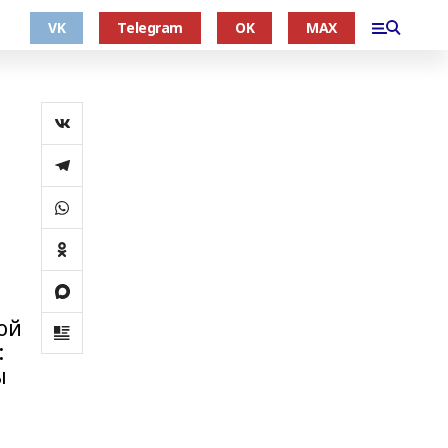
VK
Telegram
OK
MAX
ой
:
ы