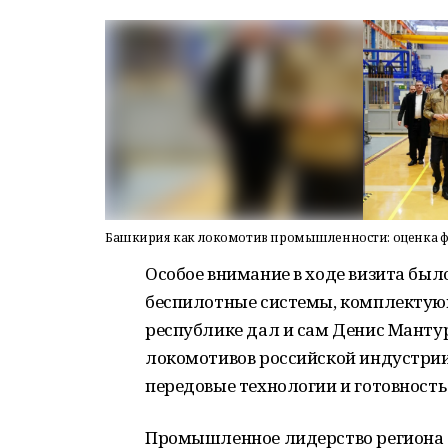
Башкирия как локомотив промышленности: оценка ф
Особое внимание в ходе визита бы
беспилотные системы, комплектующ
республике дал и сам Денис Мантуро
локомотивов российской индустрии
передовые технологии и готовност
Промышленное лидерство региона б