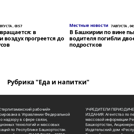
Местные новости
АВГУСТА , 03:57
7 АВГУСТА , 04:
вращается: в
В Башкирии по вине пь
 воздух прогреется до
водителя погибли дво
усов
подростков
Рубрика "Еда и напитки"
Стерлитамакский рабочий»
УЧРЕДИТЕЛИ ПЕРИОДИЧЕ
рирована в Управлении Федеральной
ИЗДАНИЯ: Агентство по п
о надзору в сфере связи,
массовой информации Ре
ионных технологий и массовых
Башкортостан, Акционерн
аций по Республике Башкортостан.
Издательский дом «Респу