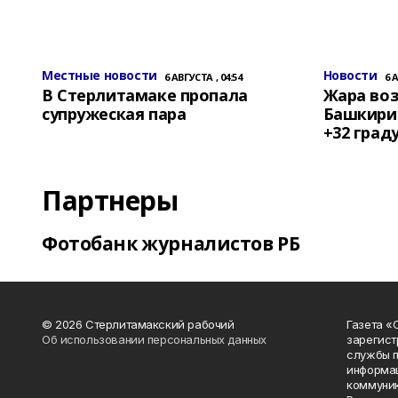
Местные новости
Новости
6 АВГУСТА , 04:54
6 
В Стерлитамаке пропала
Жара воз
супружеская пара
Башкирии
+32 град
Партнеры
Фотобанк журналистов РБ
© 2026 Стерлитамакский рабочий
Газета «
Об использовании персональных данных
зарегист
службы п
информац
коммуник