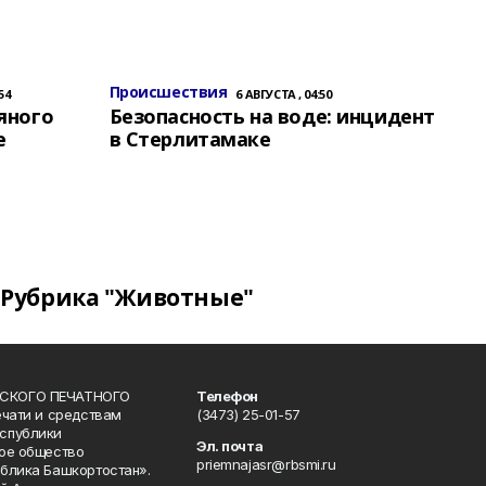
Происшествия
54
6 АВГУСТА , 04:50
яного
Безопасность на воде: инцидент
е
в Стерлитамаке
Рубрика "Животные"
СКОГО ПЕЧАТНОГО
Телефон
ечати и средствам
(3473) 25-01-57
спублики
Эл. почта
ое общество
priemnajasr@rbsmi.ru
блика Башкортостан».