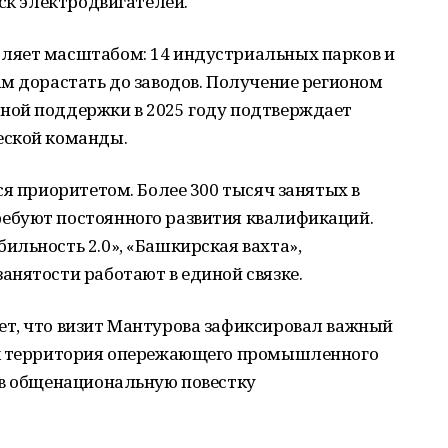
уск электродвигателей.
ляет масштабом: 14 индустриальных парков и
м дорастать до заводов. Получение регионом
ной поддержки в 2025 году подтверждает
еской команды.
ся приоритетом. Более 300 тысяч занятых в
ебуют постоянного развития квалификаций.
льность 2.0», «Башкирская вахта»,
нятости работают в единой связке.
т, что визит Мантурова зафиксировал важный
ак территория опережающего промышленного
 в общенациональную повестку