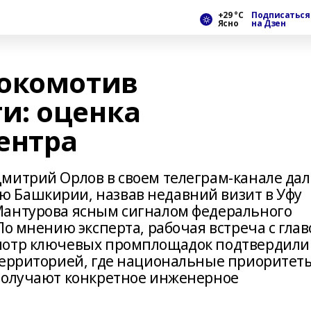
+29 °С
Подписаться
Ясно
на Дзен
локомотив
и: оценка
ентра
митрий Орлов в своем телеграм-канале дал
 Башкирии, назвав недавний визит в Уфу
Мантурова ясным сигналом федерального
По мнению эксперта, рабочая встреча с глав
мотр ключевых промплощадок подтвердили
территорией, где национальные приоритет
 получают конкретное инженерное