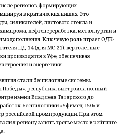
 числе регионов, формирующих
минируя в критических нишах. Это
ы, силикагелей, листового стекла и
 химпрома, нефтепереработки, металлургии и
аимодополнения. Ключевую роль играет ОДК-
гателя ПД-14 (для МС-21), вертолетные
ки производятся в Уфе, обеспечивая
астроения и энергетики.
вития стали беспилотные системы.
я Победы», республика выстроила полный
Центре имени Владлена Татарского до
зработок. Беспилотники «Уфимец-150» и
тр российской промпродукции. При этом
олил региону занять третье место в рейтинге
а.