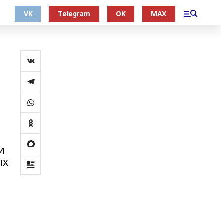
VK
Telegram
OK
MAX
и
ых