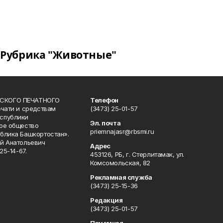
Рубрика "Животные"
СКОГО ПЕЧАТНОГО
Телефон
ечати и средствам
(3473) 25-01-57
спублики
Эл. почта
ое общество
priemnajasr@rbsmi.ru
блика Башкортостан».
й Анатольевич
Адрес
25-14-67.
453126, РБ, г. Стерлитамак, ул.
Комсомольская, 82
Рекламная служба
(3473) 25-15-36
Редакция
(3473) 25-01-57