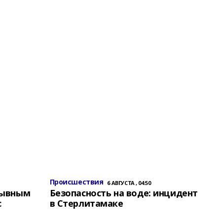
Происшествия
6 АВГУСТА , 04:50
зывным
Безопасность на воде: инцидент
с
в Стерлитамаке