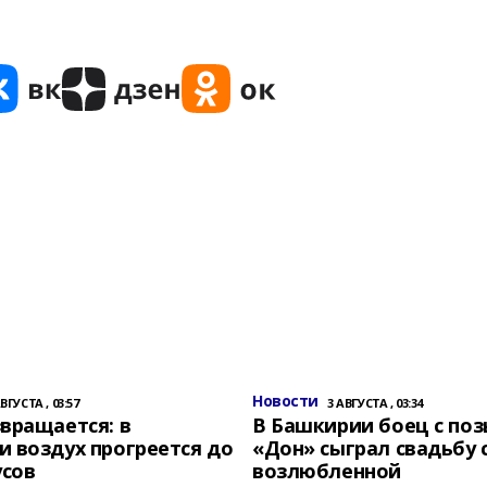
Новости
АВГУСТА , 03:57
3 АВГУСТА , 03:34
вращается: в
В Башкирии боец с по
 воздух прогреется до
«Дон» сыграл свадьбу 
усов
возлюбленной