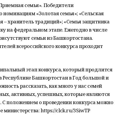
«Приемная семья». Победители
о номинациям «Золотая семья»; «Сельская
ья – хранитель традиций»; «Семья защитника
у на федеральном этапе. Ежегодно в числе
рисутствуют семьи из Башкортостана.
телей всероссийского конкурса проходит
ипальный этап конкурса, который продлится
 в Республике Башкортостан в Год большой и
жность рассказать, как много у нас семей
ых, активных, успешных, которые являются
 С положением о проведении конкурса можно
министерства: https://clck.ru/3SiwTP