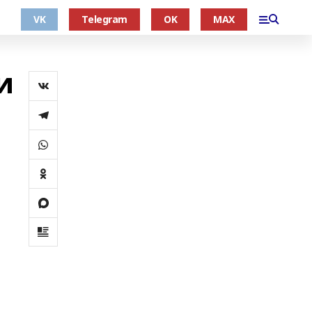
VK
Telegram
OK
MAX
и