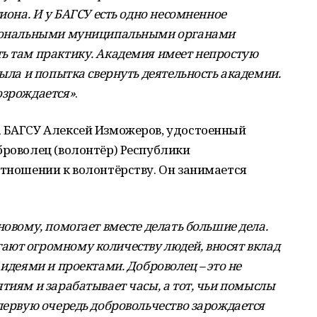
иона. И у БАГСУ есть одно несомненное
егиональными муниципальными органами
ь там практику. Академия имеет непростую
была и попытка свернуть деятельность академии.
озрождается»
.
а БАГСУ Алексей Изможеров, удостоенный
броволец (волонтёр) Республики
отношении к волонтёрству. Он занимается
новому, помогает вместе делать большие дела.
ают огромному количеству людей, вносят вклад
 идеями и проектами. Доброволец – это не
тиям и зарабатывает часы, а тот, чьи помыслы
первую очередь добровольчество зарождается