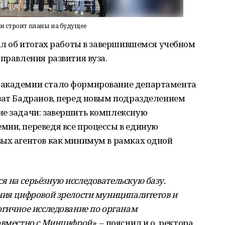
 и строит планы на будущее
зал об итогах работы в завершившемся учебном
правления развития вуза.
 академии стало формирование департамента
Азат Бадранов, перед новым подразделением
ие задачи: завершить комплексную
мии, переведя все процессы в единую
вых агентов как минимум в рамках одной
 на серьёзную исследовательскую базу.
ния цифровой зрелости муниципалитетов и
огичное исследование по органам
овместно с Минцифрой»
, – пояснил и.о. ректора.