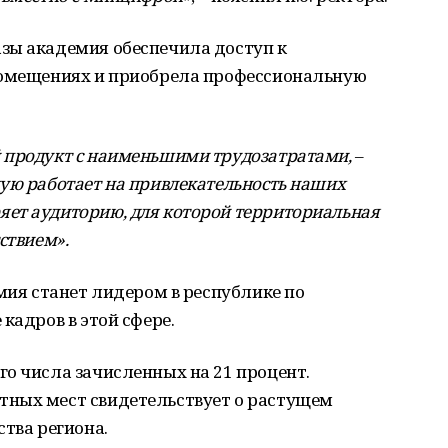
зы академия обеспечила доступ к
помещениях и приобрела профессиональную
 продукт с наименьшими трудозатратами,
–
ую работает на привлекательность наших
ет аудиторию, для которой территориальная
ствием».
емия станет лидером в республике по
кадров в этой сфере.
о числа зачисленных на 21 процент.
тных мест свидетельствует о растущем
ства региона.