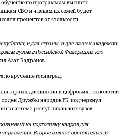
а обучение по программам высшего
тникам СВО и членам их семей будет
десяти процентов от стоимости
еспублики, и для страны, и для нашей академии.
ервым вузом в Российской Федерации, кто
жил Азат Бадранов.
ало вручение госнаград.
анитарных дисциплин и цифровых технологий
 орден Дружбы народов РБ, подчеркнул
и в системе республиканских вузов:
рованный на подготовку кадров для
управления. Второе важное обстоятельство: