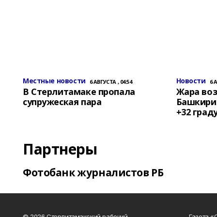
Местные новости
Новости
6 АВГУСТА , 04:54
6 
В Стерлитамаке пропала
Жара воз
супружеская пара
Башкирии
+32 град
Партнеры
Фотобанк журналистов РБ
© 2026 Стерлитамакский рабочий
Газета «