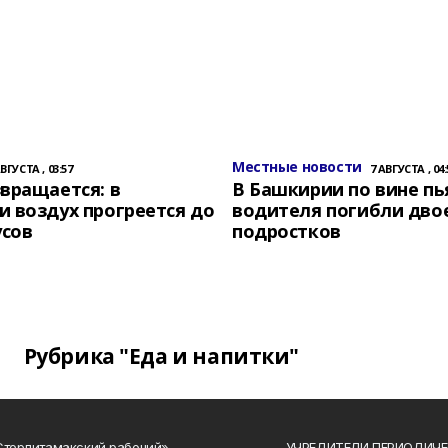
Местные новости
АВГУСТА , 03:57
7 АВГУСТА , 04:
вращается: в
В Башкирии по вине пь
 воздух прогреется до
водителя погибли дво
усов
подростков
Рубрика "Еда и напитки"
Стерлитамакский рабочий»
УЧРЕДИТЕЛИ ПЕРИОДИЧЕ