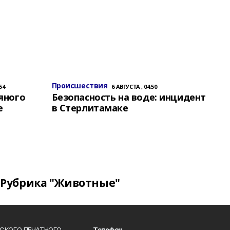
Происшествия
54
6 АВГУСТА , 04:50
яного
Безопасность на воде: инцидент
е
в Стерлитамаке
Рубрика "Животные"
СКОГО ПЕЧАТНОГО
Телефон