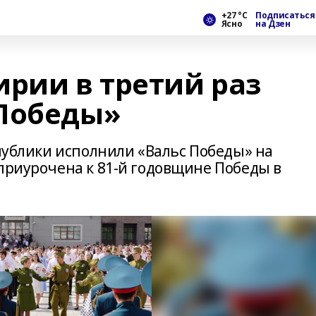
+27 °С
Подписаться
Ясно
на Дзен
ирии в третий раз
Победы»
спублики исполнили «Вальс Победы» на
 приурочена к 81-й годовщине Победы в