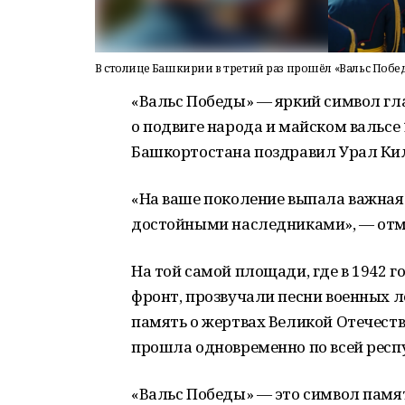
В столице Башкирии в третий раз прошёл «Вальс Побе
«Вальс Победы» — яркий символ гл
о подвиге народа и майском вальсе 
Башкортостана поздравил Урал Кил
«На ваше поколение выпала важная 
достойными наследниками», — отм
На той самой площади, где в 1942
фронт, прозвучали песни военных л
память о жертвах Великой Отечеств
прошла одновременно по всей респ
«Вальс Победы» — это символ памя