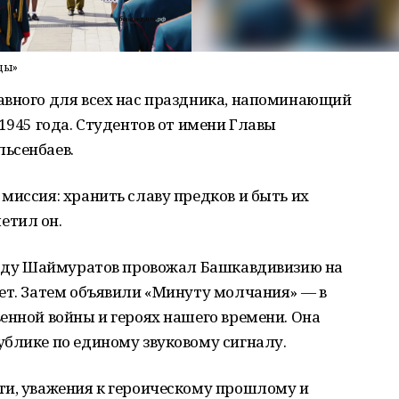
ды»
авного для всех нас праздника, напоминающий
1945 года. Студентов от имени Главы
ьсенбаев.
миссия: хранить славу предков и быть их
етил он.
 году Шаймуратов провожал Башкавдивизию на
ет. Затем объявили «Минуту молчания» — в
енной войны и героях нашего времени. Она
ублике по единому звуковому сигналу.
ти, уважения к героическому прошлому и