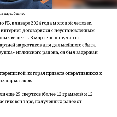
 в наркобизнес
о РБ, в январе 2024 года молодой человек,
 интернет договорился с неустановленным
ных веществ. В марте он получил от
артией наркотиков для дальнейшего сбыта.
вушка» Иглинского района, он был задержан
перепиской, которая привела оперативников к
ких наркотиков.
 еще 25 свертков (более 12 граммов) и 12
астиковой таре, полученных ранее от