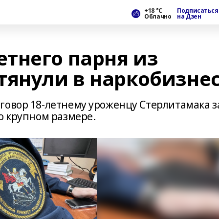
+18 °С
Подписаться
Облачно
на Дзен
тнего парня из
тянули в наркобизне
говор 18-летнему уроженцу Стерлитамака з
о крупном размере.