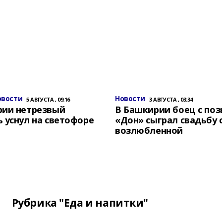
овости
Новости
5 АВГУСТА , 09:16
3 АВГУСТА , 03:34
рии нетрезвый
В Башкирии боец с по
 уснул на светофоре
«Дон» сыграл свадьбу 
возлюбленной
Рубрика "Еда и напитки"