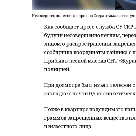
Несовершеннолетнего парня из Стерлитамака втянули
Как сообщает пресс-служба СУ СКР п
будучи несовершеннолетним, через
лицом о распространении запрещен
сообщника координаты тайника с п
Прибыв в лесной массив СНТ «Жура
полицией.
При досмотре был изъят телефон с 
закладке с почти 0,5 кг синтетичес
Позже в квартире подсудимого нашли
граммов запрещенных веществ в пл
неизвестного лица.