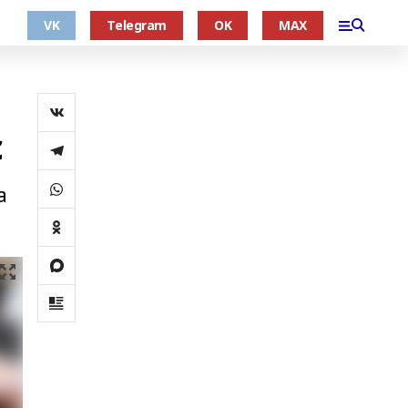
VK
Telegram
OK
MAX
с
а