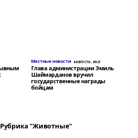
Местные новости
4 АВГУСТА , 09:21
зывным
Глава администрации Эмиль
с
Шаймарданов вручил
государственные награды
бойцам
Рубрика "Животные"