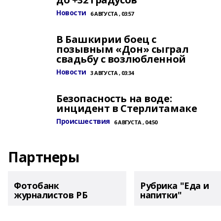
Новости
6 АВГУСТА , 03:57
В Башкирии боец с
позывным «Дон» сыграл
свадьбу с возлюбленной
Новости
3 АВГУСТА , 03:34
Безопасность на воде:
инцидент в Стерлитамаке
Происшествия
6 АВГУСТА , 04:50
Партнеры
Фотобанк
Рубрика "Еда и
журналистов РБ
напитки"