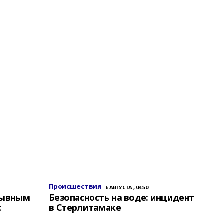
Происшествия
6 АВГУСТА , 04:50
зывным
Безопасность на воде: инцидент
с
в Стерлитамаке