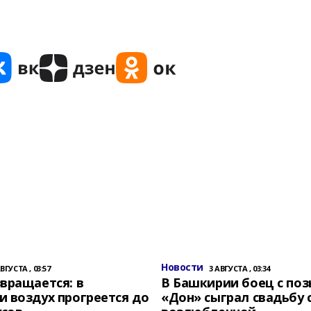
Новости
АВГУСТА , 03:57
3 АВГУСТА , 03:34
вращается: в
В Башкирии боец с по
 воздух прогреется до
«Дон» сыграл свадьбу 