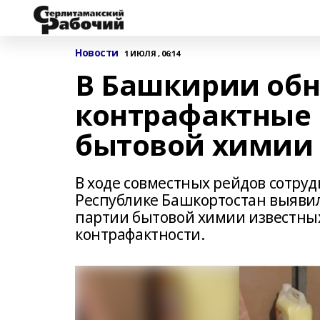
Новости
1 ИЮЛЯ , 06:14
В Башкирии об
контрафактные 
бытовой химии
В ходе совместных рейдов сотру
Республике Башкортостан выявил
партии бытовой химии известны
контрафактности.