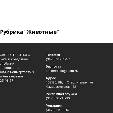
Рубрика "Животные"
СКОГО ПЕЧАТНОГО
Телефон
ечати и средствам
(3473) 25-01-57
спублики
Эл. почта
ое общество
priemnajasr@rbsmi.ru
блика Башкортостан».
й Анатольевич
Адрес
25-14-67.
453126, РБ, г. Стерлитамак, ул.
Комсомольская, 82
Рекламная служба
(3473) 25-15-36
Редакция
(3473) 25-01-57