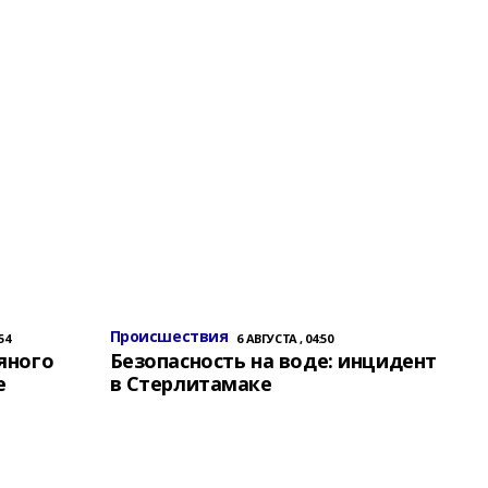
Происшествия
54
6 АВГУСТА , 04:50
яного
Безопасность на воде: инцидент
е
в Стерлитамаке