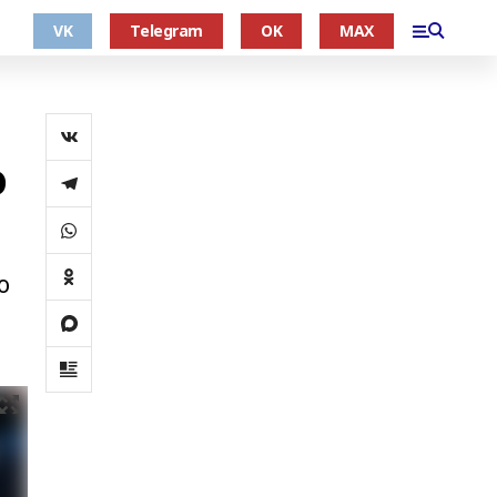
VK
Telegram
OK
MAX
ю
о