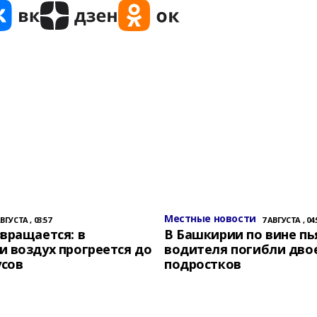
Местные новости
АВГУСТА , 03:57
7 АВГУСТА , 04:
вращается: в
В Башкирии по вине пь
 воздух прогреется до
водителя погибли дво
усов
подростков