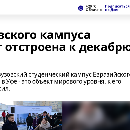
+20 °С
Подписаться
Облачно
на Дзен
ского кампуса
 отстроена к декабр
вузовский студенческий кампус Евразийског
 Уфе - это объект мирового уровня, к его
сил.