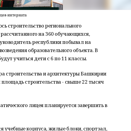
цея-интерната
ось строительство регионального
 рассчитанного на 360 обучающихся,
Руководитель республики побывал на
озведения образовательного объекта. В
дут учиться дети с 6 по 11 классы.
а строительства и архитектуры Башкирии
 площадь строительства - свыше 22 тысяч
атического лицея планируется завершить в
 учебные корпуса, жилые блоки, спортзал,