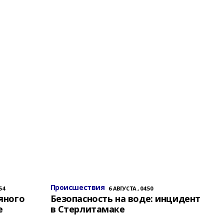
Происшествия
54
6 АВГУСТА , 04:50
яного
Безопасность на воде: инцидент
е
в Стерлитамаке