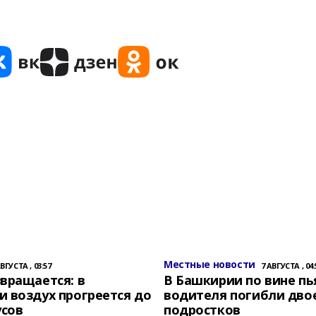
Местные новости
АВГУСТА , 03:57
7 АВГУСТА , 04:
вращается: в
В Башкирии по вине пь
 воздух прогреется до
водителя погибли дво
усов
подростков