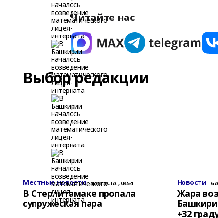
Читайте нас
Выбор редакции
Местные новости
Новости
6 АВГУСТА , 04:54
6 
В Стерлитамаке пропала
Жара воз
супружеская пара
Башкирии
+32 град