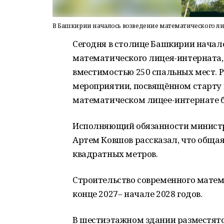
В Башкирии началось возведение математического ли
Сегодня в столице Башкирии начал
математического лицея-интерната,
вместимостью 250 спальных мест. 
мероприятии, посвящённом старту в
математическом лицее-интернате бу
Исполняющий обязанности министр
Артем Ковшов рассказал, что общая
квадратных метров.
Строительство современного матем
конце 2027– начале 2028 годов.
В шестиэтажном здании разместятся