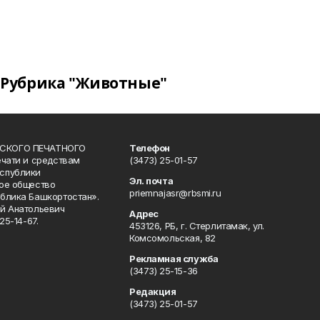
Рубрика "Животные"
СКОГО ПЕЧАТНОГО
Телефон
ечати и средствам
(3473) 25-01-57
спублики
Эл. почта
ое общество
priemnajasr@rbsmi.ru
блика Башкортостан».
й Анатольевич
Адрес
25-14-67.
453126, РБ, г. Стерлитамак, ул.
Комсомольская, 82
Рекламная служба
(3473) 25-15-36
Редакция
(3473) 25-01-57