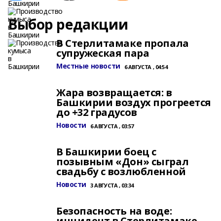
Выбор редакции
В Стерлитамаке пропала
супружеская пара
Местные новости
6 АВГУСТА , 04:54
Жара возвращается: в
Башкирии воздух прогреется
до +32 градусов
Новости
6 АВГУСТА , 03:57
В Башкирии боец с
позывным «Дон» сыграл
свадьбу с возлюбленной
Новости
3 АВГУСТА , 03:34
Безопасность на воде:
инцидент в Стерлитамаке